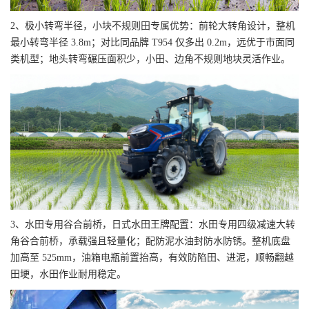
2、极小转弯半径，小块不规则田专属优势：前轮大转角设计，整机
最小转弯半径 3.8m；对比同品牌 T954 仅多出 0.2m，远优于市面同
类机型；地头转弯碾压面积少，小田、边角不规则地块灵活作业。
3、水田专用谷合前桥，日式水田王牌配置：水田专用四级减速大转
角谷合前桥，承载强且轻量化；配防泥水油封防水防锈。整机底盘
加高至 525mm，油箱电瓶前置抬高，有效防陷田、进泥，顺畅翻越
田埂，水田作业耐用稳定。