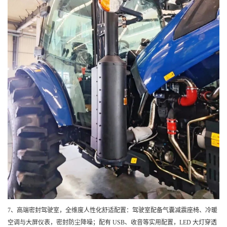
7、高端密封驾驶室，全维度人性化舒适配置：驾驶室配备气囊减震座椅、冷暖
空调与大屏仪表，密封防尘降噪；配有 USB、收音等实用配置，LED 大灯穿透