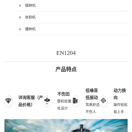
插秧机
收割机
播种机
EN1204
产品特点
低噪音
动力换
不伤田
详询客服（产
低振动
向
整机轻量
品价格）
驾乘舒适
操作轻松
化设计
不伤人
易上手