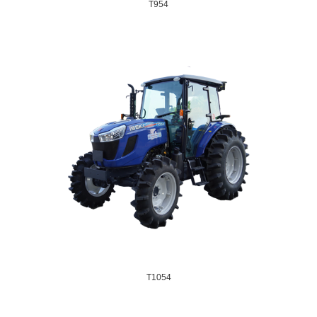
T954
T1054