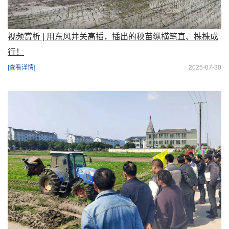
视频赏析 | 用东风井关高插，插出的秧苗纵横笔直、株株成
行！
[查看详情]
2025-07-30