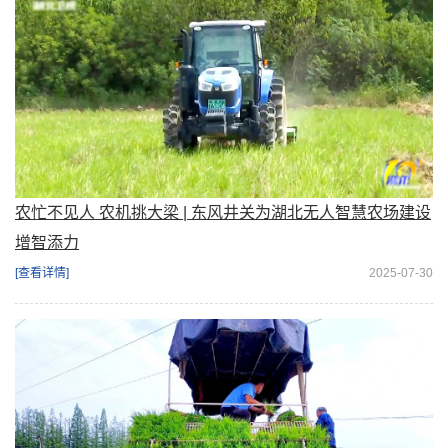
农忙不见人 农机挑大梁 | 东风井关为湖北无人智慧农场建设
增智添力
[查看详情]
2025-07-30