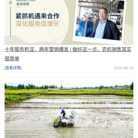
十年服务积淀，两年营销爆发 | 做好这一点，农机销售其实
很简单
[查看详情]
2025-08-29