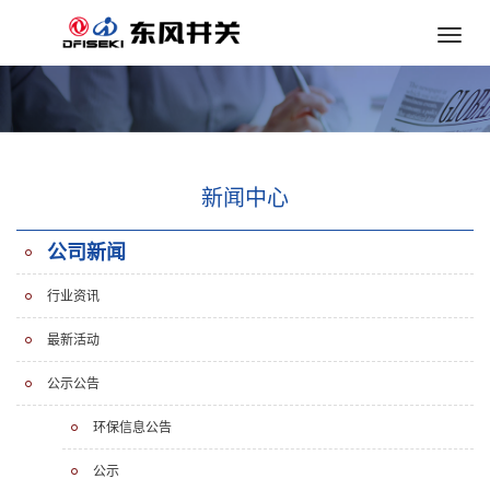
Toggle
naviga
新闻中心
公司新闻
行业资讯
最新活动
公示公告
环保信息公告
公示