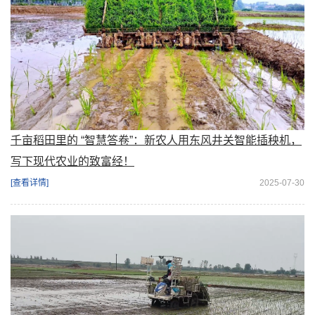
千亩稻田里的 “智慧答卷”：新农人用东风井关智能插秧机，
写下现代农业的致富经！
[查看详情]
2025-07-30