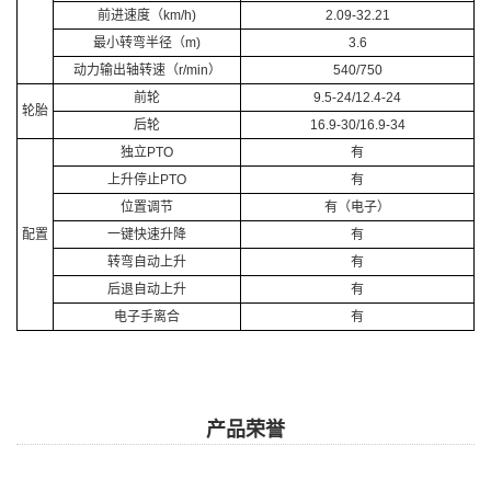
前进速度（km/h)
2.09-32.21
最小转弯半径（m)
3.6
动力输出轴转速（r/min）
540/750
前轮
9.5-24/12.4-24
轮胎
后轮
16.9-30/16.9-34
独立PTO
有
上升停止PTO
有
位置调节
有（电子）
配置
一键快速升降
有
转弯自动上升
有
后退自动上升
有
电子手离合
有
产品荣誉