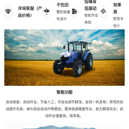
低噪音
不伤田
效率
详询客服（产
低振动
高
整机轻量
品价格）
轻松作业
化设计
转弯半
体验
径小
智能功能
自动驾驶，自动作业，节省人工；可自动调节耕深，支持一机多用；转弯时自
动提升农具，掉头前后自动升降悬挂；厘米级高精度作业，助力精准农业；自
动作业速度快，效率高。