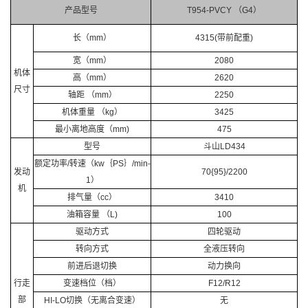
产品型号
T954-PVCY （G4）
长（mm）
4315(带前配重)
宽（mm）
2080
机体
高（mm）
2620
尺寸
轴距 （mm）
2250
机体重量 （kg）
3425
最小离地高度（mm)
475
型号
斗山LD434
额定功率/转速（kw｛PS｝/min-
发动
70{95}/2200
1）
机
排气量（cc）
3410
油箱容量 （L)
100
驱动方式
四轮驱动
转向方式
全液压转向
前进后退切换
动力换向
行走
变速档位（档）
F12/R12
部
HI-LO切换（无离合变速）
无